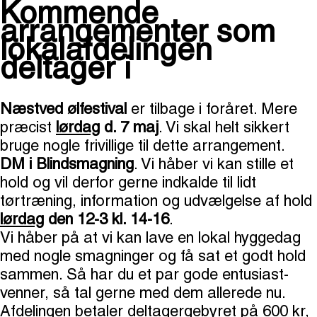
Kommende
arrangementer som
lokalafdelingen
deltager i
Næstved ølfestival
er tilbage i foråret. Mere
præcist
lørdag
d. 7 maj
. Vi skal helt sikkert
bruge nogle frivillige til dette arrangement.
DM i Blindsmagning
. Vi håber vi kan stille et
hold og vil derfor gerne indkalde til lidt
tørtræning, information og udvælgelse af hold
lørdag
den 12-3 kl. 14-16
.
Vi håber på at vi kan lave en lokal hyggedag
med nogle smagninger og få sat et godt hold
sammen. Så har du et par gode entusiast-
venner, så tal gerne med dem allerede nu.
Afdelingen betaler deltagergebyret på 600 kr,