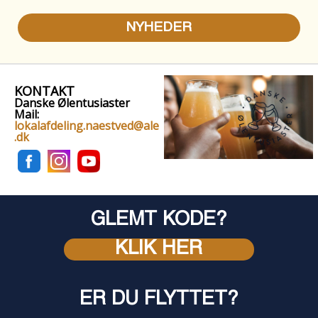
NYHEDER
KONTAKT
Danske Ølentusiaster
Mail:
lokalafdeling.naestved@ale
.dk
GLEMT KODE?
KLIK HER
ER DU FLYTTET?